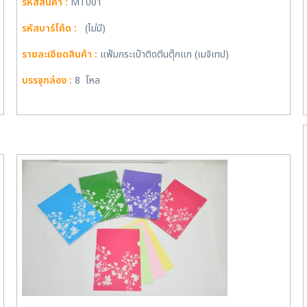
รหัสสินค้า :
MT001
รหัสบาร์โค้ด :
(ไม่มี)
รายละเอียดสินค้า :
แฟ้มกระเป๋าติดตีนตุ๊กแก (เมจิเทป)
บรรจุกล่อง :
8 โหล