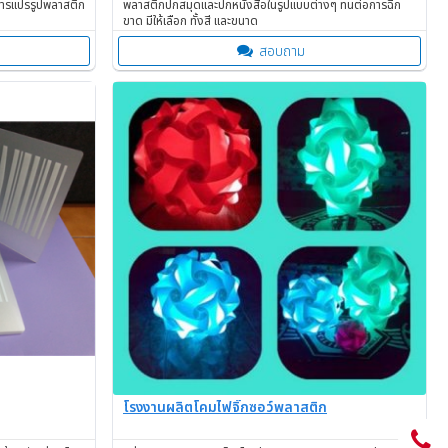
การแปรรูปพลาสติก
พลาสติกปกสมุดและปกหนังสือในรูปแบบต่างๆ ทนต่อการฉีก
ขาด มีให้เลือก ทั้งสี และขนาด
สอบถาม
โรงงานผลิตโคมไฟจิ๊กซอว์พลาสติก