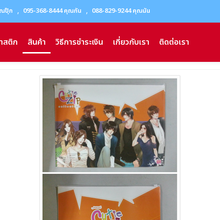
,
,
ณปุ๊ก
095-368-8444 คุณกัน
088-829-9244 คุณนัน
าสติก
สินค้า
วิธีการชำระเงิน
เกี่ยวกับเรา
ติดต่อเรา