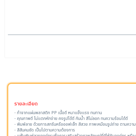
รายละเอียด
- ทำจากแผ่นพลาสติก PP เนื้อดี หนาแข็งแรง ทนทาน
- คุณภาพดี ไม่แตกหักง่าย คงรูปได้ดี กันน้ำ สีไม่ลอก ทนความร้อนได้ดี
- พิมพ์ลาย ด้วยการสกรีนหรือออฟเซ็ท สีสวย ภาพเหมือนรูปถ่าย ตามความ
- สีสันคมชัด เป็นไปตามความต้องการ
- แฟ้มพิมพ์ลายองค์กรเพื่อการเสริมสร้างภาพลักษณ์ที่ดีให้กับองค์กร หรื