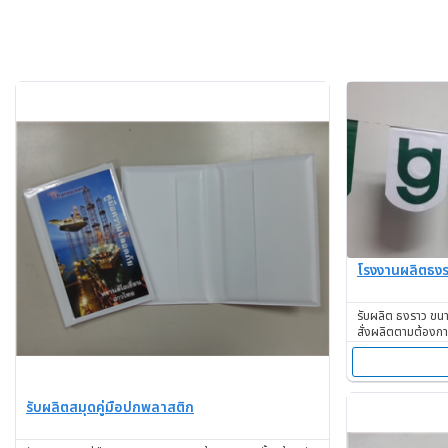
โรงงานผลิตธง
รับผลิต ธงราว ข
สั่งผลิตตามต้องก
รับผลิตสมุดคู่มือปกพลาสติก