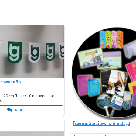
ราวพลาสติก
นาด 20 cm ป้ายยาว 10 m บางกอกกลาส
าร
สอบถาม
โรงงานผลิตแผ่นพลาสติกแปรรูป