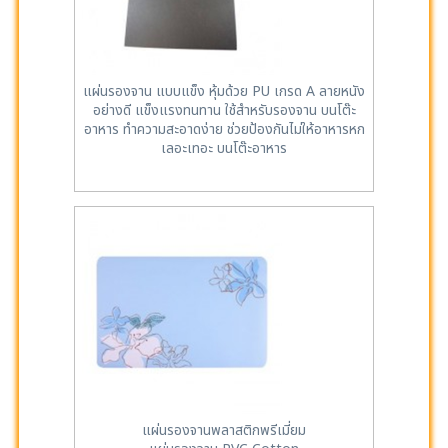
แผ่นรองจาน แบบแข็ง หุ้มด้วย PU เกรด A ลายหนัง
อย่างดี แข็งแรงทนทาน ใช้สำหรับรองจาน บนโต๊ะ
อาหาร ทำความสะอาดง่าย ช่วยป้องกันไม่ให้อาหารหก
เลอะเทอะ บนโต๊ะอาหาร
แผ่นรองจานพลาสติกพรีเมี่ยม