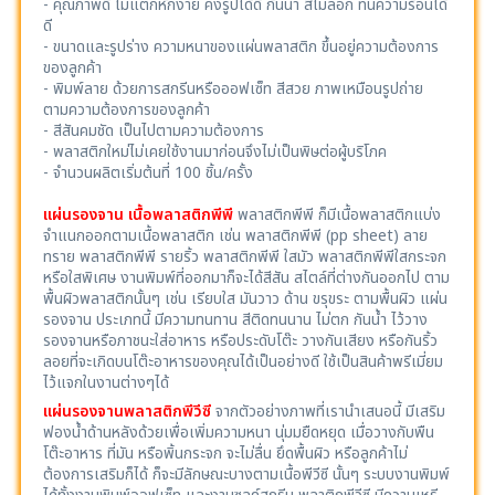
- คุณภาพดี ไม่แตกหักง่าย คงรูปได้ดี กันน้ำ สีไม่ลอก ทนความร้อนได้
ดี
- ขนาดและรูปร่าง ความหนาของแผ่นพลาสติก ขึ้นอยู่ความต้องการ
ของลูกค้า
- พิมพ์ลาย ด้วยการสกรีนหรือออฟเซ็ท สีสวย ภาพเหมือนรูปถ่าย
ตามความต้องการของลูกค้า
- สีสันคมชัด เป็นไปตามความต้องการ
- พลาสติกใหม่ไม่เคยใช้งานมาก่อนจึงไม่เป็นพิษต่อผู้บริโภค
- จำนวนผลิตเริ่มต้นที่ 100 ชิ้น/ครั้ง
แผ่นรองจาน เนื้อพลาสติกพีพี
พลาสติกพีพี ก็มีเนื้อพลาสติกแบ่ง
จำแนกออกตามเนื้อพลาสติก เช่น พลาสติกพีพี (pp sheet) ลาย
ทราย พลาสติกพีพี รายริ้ว พลาสติกพีพี ใสมัว พลาสติกพีพีใสกระจก
หรือใสพิเศษ งานพิมพ์ที่ออกมาก็จะได้สีสัน สไตล์ที่ต่างกันออกไป ตาม
พื้นผิวพลาสติกนั้นๆ เช่น เรียบใส มันวาว ด้าน ขรุขระ ตามพื้นผิว แผ่น
รองจาน ประเภทนี้ มีความทนทาน สีติดทนนาน ไม่ตก กันน้ำ ไว้วาง
รองจานหรือภาชนะใส่อาหาร หรือประดับโต๊ะ วางกันเสียง หรือกันริ้ว
ลอยที่จะเกิดบนโต๊ะอาหารของคุณได้เป็นอย่างดี ใช้เป็นสินค้าพรีเมี่ยม
ไว้แจกในงานต่างๆได้
แผ่นรองจานพลาสติกพีวีซี
จากตัวอย่างภาพที่เรานำเสนอนี้ มีเสริม
ฟองน้ำด้านหลังด้วยเพื่อเพิ่มความหนา นุ่มมยืดหยุด เมื่อวางกับพืน
โต๊ะอาหาร ที่มัน หรือพิ้นกระจก จะไม่ลื่น ยึดพื้นผิว หรือลูกค้าไม่
ต้องการเสริมก็ได้ ก็จะมีลักษณะบางตามเนื้อพีวีซี นั้นๆ ระบบงานพิมพ์