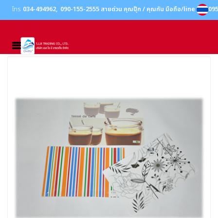
โทร
034-494962
090-155-2555 สายด่วน คุณปุ๊ก / คุณกัน มือถือ/line ID : 0
MENU