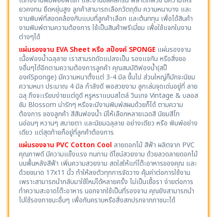
ได้ทั้งงานพิมพ์ออฟเซ็ท และงานซลค์สกรีน พลาติกพีวีซี มีความเหรี
ยวคงทน ยืดหยุ่นสูง ลูกค้าสามารถเลือกวัตถุดิบ ความหนาบาง และ
งานพิมพ์ที่สอดคล้องกับแบบที่ลูกค้าเลือก และต้นททุน เพื่อได้สินค้า
งานพิมพ์ตามความต้องการ ใช้เป็นสินค้าพรีเมี่ยม เพื่อใช้แจกในงาน
ต่างๆได้
แผ่นรองจาน EVA Sheet หรือ สป็องค์ SPONGE
แผ่นรองจาน
เนื้อฟองน้ำฉลุลาย เราสามรถดัดแปลงเป็น รองแจกัน หรือสิ่งขอ
งอื่นๆได้อีกตามความต้องการลูกค้า คุณสมบัติฟองน้ำ(สป็
องค์Sponge) มีความหนาตั้งแต่ 3-4 มิล ขึ้นไป ส่วนใหญ่ก็มักจะนิยม
ความหนา ประมาณ 4 มิล กำลังดี พอสวยงาม ลูกเล่นจุดเด่นอยู่ที่ ลาย
ฉลุ ถึงจะเรียบง่ายแต่ดูดี หรูหราแบบสไตล์ วินเทจ Vintage & บลอส
ซัม Blossom น่ารักๆ หรือจะมีงานพิมพ์สผมด้วยก็ได้ ตามความ
ต้องการ ของลูกค้า สีสันฟองน้ำ มีให้เลือกหลายเฉดสี นิยมสีโท
นอ่อนๆ หวานๆ สบายตา และนิยมฉลุลาย อย่างเดียว หรือ พิมพ์อย่าง
เดียว แต่สุดท้ายก็อยู่ที่ลูกค้าต้องการ
แผ่นรองจาน PVC Cotton Cool
ลายดอกไม้ สีฟ้า ผลิตจาก PVC
คุณภาพดี มีความแข็งแรง ทนทาน ดีไซน์สวยงาม ด้วยลวดลายดอกไม้
บนพื้นหลังสีฟ้า เพิ่มความสวยงาม สดใสให้แก่โต๊ะอาหารของคุณ และ
ด้วยขนาด 17x11 นิ้ว ทำให้ลงตัวทุกการจัดวาง คุ้มค่าต่อการใช้งาน
เพราะสามารถนำกลับมาใช้ใหม่ได้หลายครั้ง ไม่เป็นเชื้อรา ง่ายต่อการ
ทำความสะอาดโต๊ะอาหาร นอกจากใช้เป็นที่รองจาน คุณยังสามารถนำ
ไปใช้รองภาชนะอื่นๆ เพื่อกันคราบหรือสิ่งสกปรกจากภาชนะได้