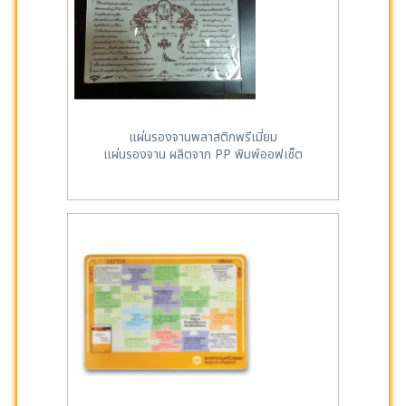
แผ่นรองจานพลาสติกพรีเมี่ยม
แผ่นรองจาน ผลิตจาก PP พิมพ์ออฟเซ็ต