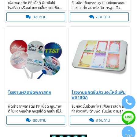
แฟ้มพลาสติก PP เนื้อดี พิมพ์โลโก้
รับผลิตแฟ้มกระดุมรูปแบบทั้งแนวนอน
โรงเรียน หรือหน่วยงานอื่นๆ แบบพิมพ์
และแนวตั้ง ขนาดไซด์มาตรฐานคือ
ทอง หรือ สีอื่นๆตามความต้องการ
ขนาด A4 และ F4
สอบถาม
สอบถาม
โรงงานผลิตพัดพลาสติก
โรงงานผลิตชิ้นส่วนอะไหล่แฟ้ม
พลาสติก
พัดทำจากพลาสติก PP เนื้อดี คุณภาพ
รับผลิตชิ้นส่วนอะไหล่แฟ้มพลาสติก สั่ง
ดี ไม่แตกหักง่าย คงรูปได้ดี กันน้ำ สีไม่
ทำ ห่วงแฟ้ม ด้ามพัด ลิ้นแฟ้ม ตามลูกค้า
ลอก ทนความร้อนได้ดี
ต้องการ
สอบถาม
สอบถาม
TOP