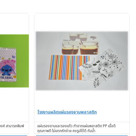
โรงงานผลิตแผ่นรองจานพลาสติก
างค์ สามารถพิมพ์
แผ่นรองจานและรองแก้ว ทำจากแผ่นพลาสติก PP เนื้อดี
คุณภาพดี ไม่แตกหักง่าย คงรูปได้ดี กันน้ำ