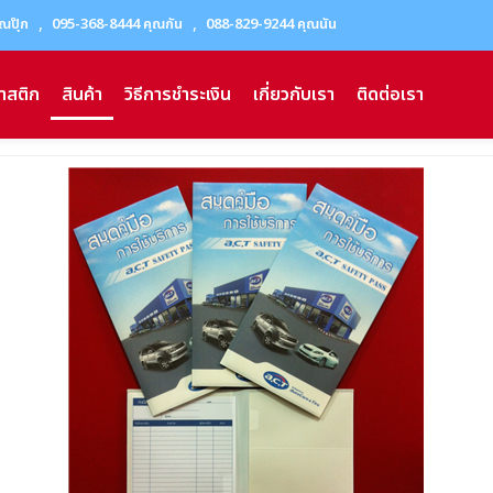
,
,
ณปุ๊ก
095-368-8444 คุณกัน
088-829-9244 คุณนัน
าสติก
สินค้า
วิธีการชำระเงิน
เกี่ยวกับเรา
ติดต่อเรา