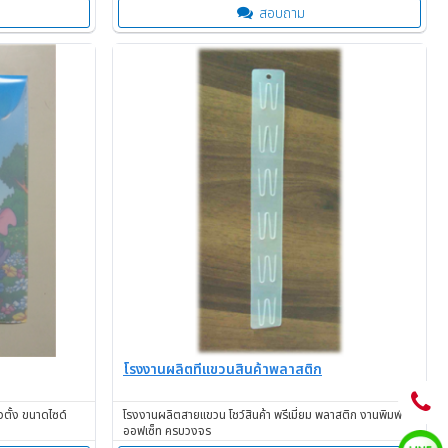
สอบถาม
โรงงานผลิตที่แขวนสินค้าพลาสติก
ตั้ง ขนาดไซด์
โรงงานผลิตสายแขวน โชว์สินค้า พรีเมี่่ยม พลาสติก งานพิมพ์
ออฟเซ็ท ครบวงจร