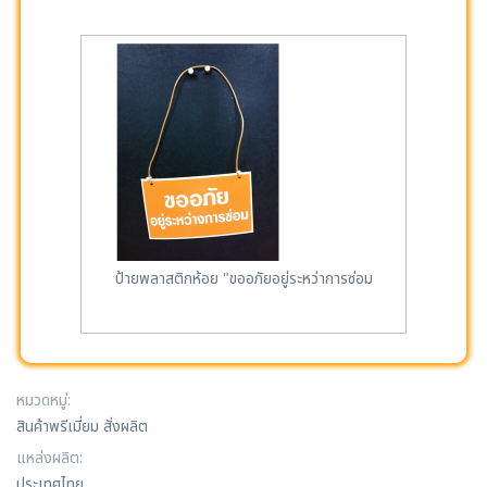
ป้ายพลาสติกห้อย "ขออภัยอยู่ระหว่าการซ่อม
หมวดหมู่:
สินค้าพรีเมี่ยม สั่งผลิต
แหล่งผลิต:
ประเทศไทย