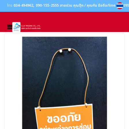
โทร
034-494962
090-155-2555 สายด่วน คุณปุ๊ก / คุณกัน มือถือ/line ID : 0
MENU