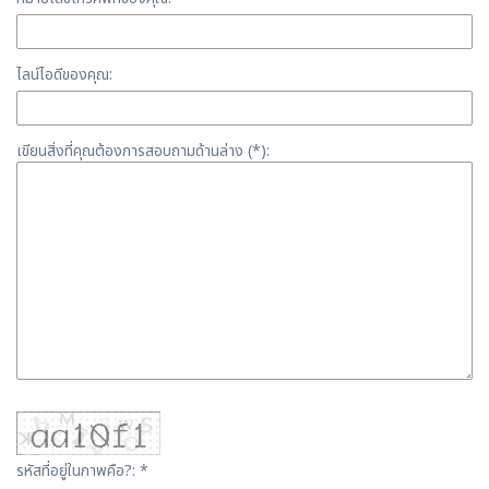
ไลน์ไอดีของคุณ:
เขียนสิ่งที่คุณต้องการสอบถามด้านล่าง (*):
รหัสที่อยู่ในภาพคือ?: *