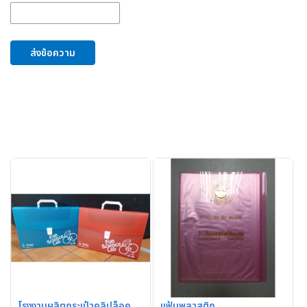
ส่งข้อความ
โรงงานผลิตกระเป๋าคลิปล็อค
แฟ้มพลาสติก