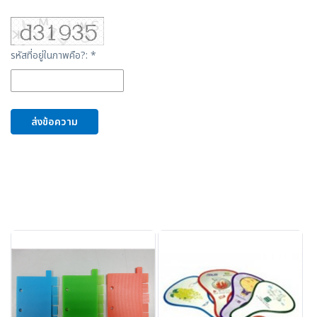
รหัสที่อยู่ในภาพคือ?: *
ส่งข้อความ