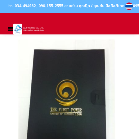
โทร
034-494962
090-155-2555 สายด่วน คุณปุ๊ก / คุณกัน มือถือ/line ID : 0
MENU