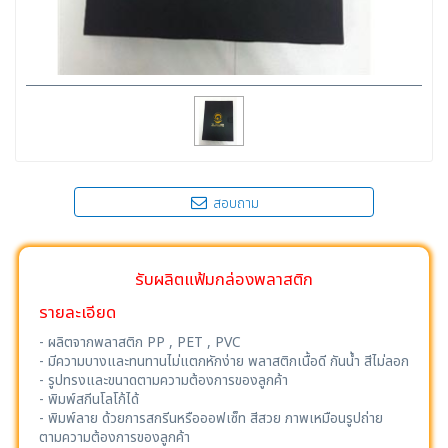
สอบถาม
รับผลิตแฟ้มกล่องพลาสติก
รายละเอียด
- ผลิตจากพลาสติก PP , PET , PVC
- มีความบางและทนทานไม่แตกหักง่าย พลาสติกเนื้อดี กันน้ำ สีไม่ลอก
- รูปทรงและขนาดตามความต้องการของลูกค้า
- พิมพ์สกีนโลโก้ได้
- พิมพ์ลาย ด้วยการสกรีนหรือออฟเซ็ท สีสวย ภาพเหมือนรูปถ่าย
ตามความต้องการของลูกค้า