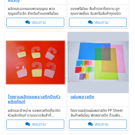
ผลิตและออกแบบพวงกุญแจ พวง
ของพรีเมียม สินค้าราคาโรงงาน ถูก
กุญแจที่ระลึก สำหรับทำของพรีเมี่ยม
คุณภาพเยี่ยม รับสกรีนสินค้าทุกชนิด
สอบถาม
สอบถาม
โรงงานผลิตขอพลาสติกปิดหัว
แผ่นพลาสติก
ผลิตภัณฑ์
ผลิตและจำหน่าย ขอพลาสติกเกี่ยวปิด
โรงงานผลิตแผ่นพลาสติก PP Sheet
หัวผลิตภัณฑ์ ตามขนาดสินค้าที่
สินค้าพรีเมี่ยม พัดพลาสติก ด้ามพัด
ต้องการ
แผ่นรองจาน งานพิมพ์ต่างๆ
สอบถาม
สอบถาม