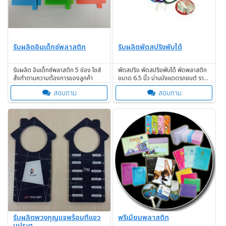
รับผลิตอินเด็กซ์พลาสติก
รับผลิตพัดสปริงพับได้
รับผลิต อินเด็กซ์พลาสติก 5 ช่อง ไซส์
พัดสปริง พัดสปริงพับได้ พัดพลาสติก
สั่งทำตามความต้องการของลูกค้า
ขนาด 6.5 นิ้ว ม่านบังแดดรถยนต์ ราคา
ย่อมเยาว์ ราคาส่งจากโรงงาน
สอบถาม
สอบถาม
รับผลิตพวงกุญแจพร้อมที่แขว
พรีเมี่ยมพลาสติก
นประตู