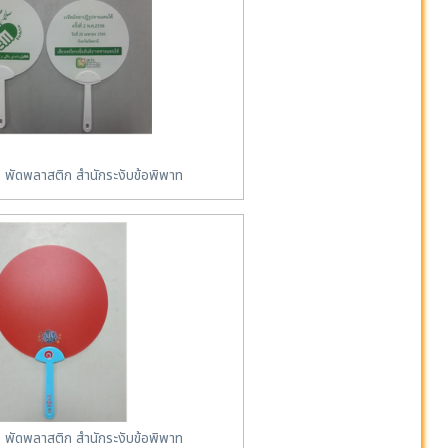
พัดพลาสติก สำนักระงับข้อพิพาท
พัดพลาสติก สำนักระงับข้อพิพาท