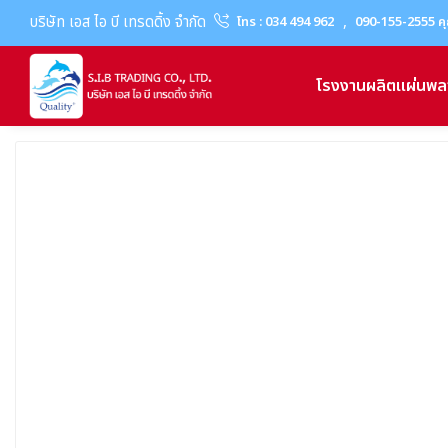
บริษัท เอส ไอ บี เทรดดิ้ง จำกัด
,
โทร : 034 494 962
090-155-2555 คุ
โรงงานผลิตแผ่นพล