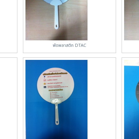
พัดพลาสติก DTAC