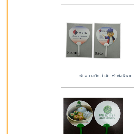
พัดพลาสติก สำนักระงับข้อพิพาท