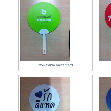
พัดพลาสติก bartercard