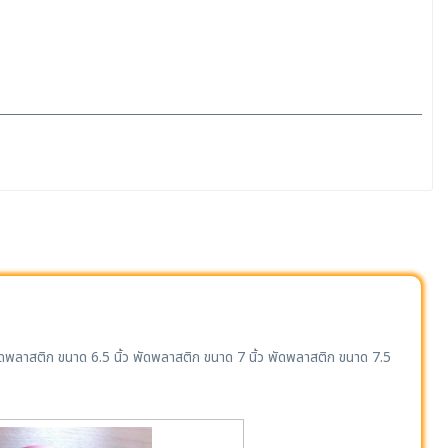
ดพลาสติก ขนาด 6.5 นิ้ว พัดพลาสติก ขนาด 7 นิ้ว พัดพลาสติก ขนาด 7.5