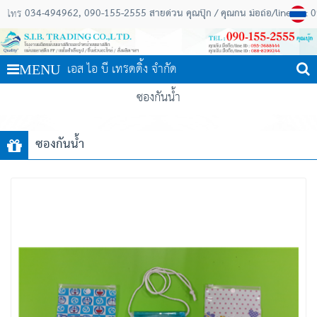
034-494962
090-155-2555 สายด่วน คุณปุ๊ก / คุณกัน มือถือ/line ID :
โทร
เอส ไอ บี เทรดดิ้ง จำกัด
MENU
ซองกันน้ำ
ซองกันน้ำ